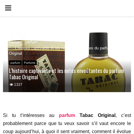
PRIMARY
MENU
Home
parfum
L’histoire captivante et les notes envoûtantes du parfum Tabac
Original
parfum
Parfums
L’histoire captivante et les notes envoûtantes du parfum
Tabac Original
1337
Si tu t’intéresses au
parfum
Tabac Original
, c’est
probablement parce que tu veux savoir s’il vaut encore le
coup aujourd’hui, à quoi il sent vraiment, comment il évolue