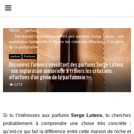
PRIMARY
MENU
Home
parfum
Découvrez l’univers envoûtant des parfums Serge Lutens : une
exploration sensorielle à travers les créations olfactives d’un génie
de la parfumerie
parfum
Parfums
Découvrez l’univers envoûtant des parfums Serge Lutens
: une exploration sensorielle à travers les créations
olfactives d’un génie de la parfumerie
1373
Si tu t’intéresses aux parfums
Serge Lutens
, tu cherches
probablement à comprendre une chose très concrète :
qu’est-ce qui fait la différence entre cette maison de niche et