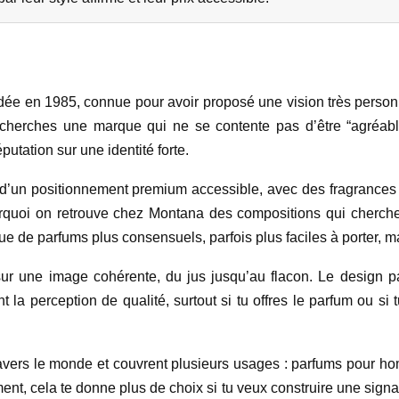
e en 1985, connue pour avoir proposé une vision très personne
herches une marque qui ne se contente pas d’être “agréable
éputation sur une identité forte.
d’un positionnement premium accessible, avec des fragrances in
urquoi on retrouve chez Montana des compositions qui cherch
ngue de parfums plus consensuels, parfois plus faciles à porter
ur une image cohérente, du jus jusqu’au flacon. Le design pa
t la perception de qualité, surtout si tu offres le parfum ou si
avers le monde et couvrent plusieurs usages : parfums pour hom
t, cela te donne plus de choix si tu veux construire une signat