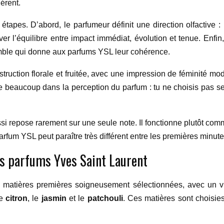
hérent.
tapes. D’abord, le parfumeur définit une direction olfactive : p
ver l’équilibre entre impact immédiat, évolution et tenue. Enfin,
semble qui donne aux parfums YSL leur cohérence.
ruction florale et fruitée, avec une impression de féminité mod
 beaucoup dans la perception du parfum : tu ne choisis pas s
ussi repose rarement sur une seule note. Il fonctionne plutôt comm
arfum YSL peut paraître très différent entre les premières minute
les parfums Yves Saint Laurent
 matières premières soigneusement sélectionnées, avec un vr
le
citron
, le
jasmin
et le
patchouli
. Ces matières sont choisies