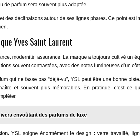
eau de parfum sera souvent plus adaptée.
t des déclinaisons autour de ses lignes phares. Ce point est im
ien.
arque Yves Saint Laurent
ance, modernité, assurance. La marque a toujours cultivé un équ
itions souvent contrastées, avec des notes lumineuses d’un côté
arfum qui ne fasse pas “déjà-vu”, YSL peut être une bonne pist
onnaître et souvent plus mémorables. En pratique, c’est ce q
mpléter.
nivers envoûtant des parfums de luxe
ion. YSL soigne énormément le design : verre travaillé, lign