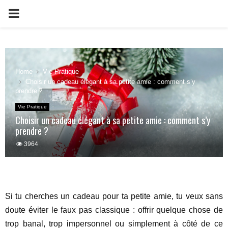
PRIMARY
MENU
Home
Vie Pratique
Choisir un cadeau élégant à sa petite amie : comment s’y
prendre ?
Vie Pratique
Choisir un cadeau élégant à sa petite amie : comment s’y
prendre ?
3964
Si tu cherches un cadeau pour ta petite amie, tu veux sans
doute éviter le faux pas classique : offrir quelque chose de
trop banal, trop impersonnel ou simplement à côté de ce