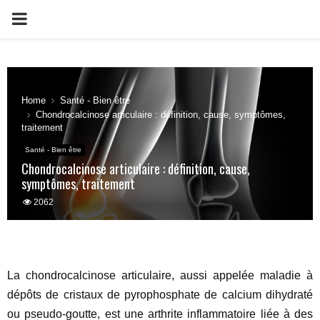
PRIMARY
MENU
Home
Santé - Bien être
Chondrocalcinose articulaire : définition, cause, symptômes,
traitement
Santé - Bien être
Chondrocalcinose articulaire : définition, cause,
symptômes, traitement
2062
La chondrocalcinose articulaire, aussi appelée maladie à
dépôts de cristaux de pyrophosphate de calcium dihydraté
ou pseudo-goutte, est une arthrite inflammatoire liée à des