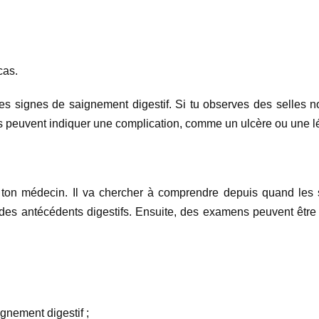
cas.
des signes de saignement digestif. Si tu observes des selles n
nes peuvent indiquer une complication, comme un ulcère ou une 
c ton médecin. Il va chercher à comprendre depuis quand l
te des antécédents digestifs. Ensuite, des examens peuvent êtr
gnement digestif ;