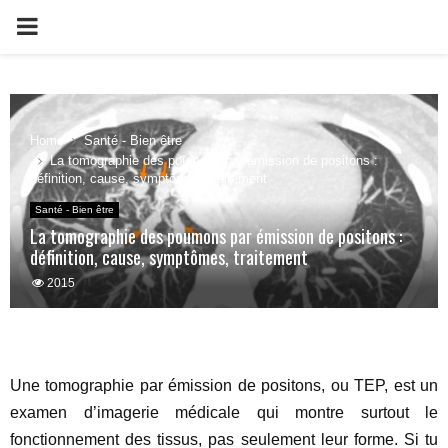
PRIMARY
MENU
Home
Santé - Bien être
La tomographie des poumons par émission de positons :
définition, cause, symptômes, traitement
Santé - Bien être
La tomographie des poumons par émission de positons :
définition, cause, symptômes, traitement
2015
Une tomographie par émission de positons, ou TEP, est un
examen d’imagerie médicale qui montre surtout le
fonctionnement des tissus, pas seulement leur forme. Si tu