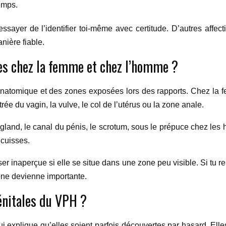
emps.
essayer de l’identifier toi-même avec certitude. D’autres affe
nière fiable.
les chez la femme et chez l’homme ?
atomique et des zones exposées lors des rapports. Chez la 
rée du vagin, la vulve, le col de l’utérus ou la zone anale.
land, le canal du pénis, le scrotum, sous le prépuce chez les 
 cuisses.
er inaperçue si elle se situe dans une zone peu visible. Si tu 
êne devienne importante.
énitales du VPH ?
qui explique qu’elles soient parfois découvertes par hasard. El