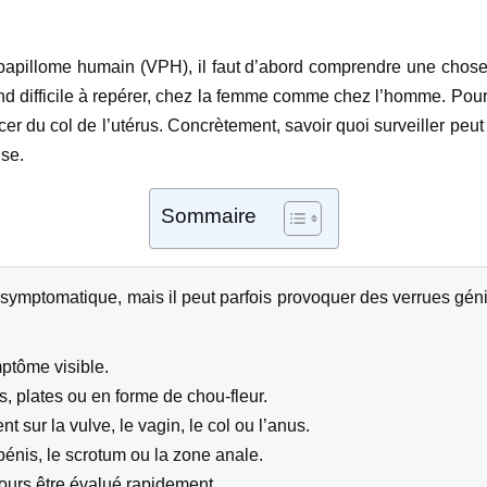
papillome humain (VPH), il faut d’abord comprendre une chose e
rend difficile à repérer, chez la femme comme chez l’homme. Pou
r du col de l’utérus. Concrètement, savoir quoi surveiller peut t
use.
Sommaire
symptomatique, mais il peut parfois provoquer des verrues génit
tôme visible.
s, plates ou en forme de chou-fleur.
 sur la vulve, le vagin, le col ou l’anus.
énis, le scrotum ou la zone anale.
ours être évalué rapidement.